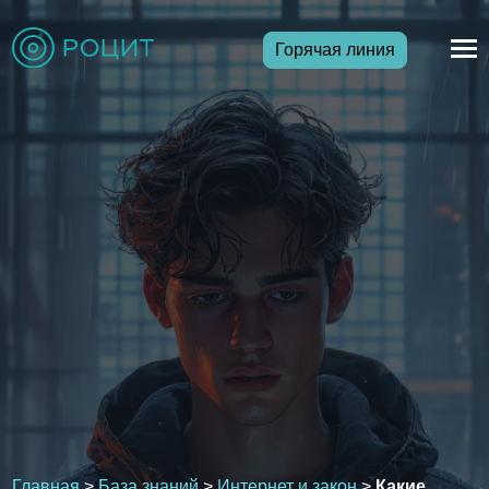
Горячая линия
Главная
>
База знаний
>
Интернет и закон
>
Какие