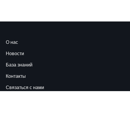
О нас
Новости
База знаний
Контакты
Связаться с нами
Горячая линия
Всё больше людей получают доступ к интернету и
открывают для себя его возможности. Тем важнее,
чтобы пользователи знали и отстаивали свои права.