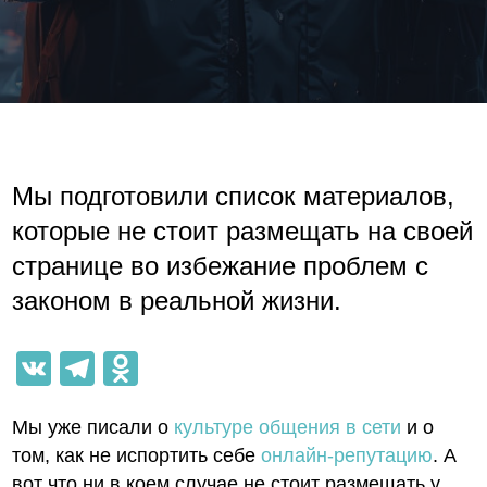
Мы подготовили список материалов,
которые не стоит размещать на своей
странице во избежание проблем с
законом в реальной жизни.
VK
Telegram
Odnoklassniki
Мы уже писали о
культуре общения в сети
и о
том, как не испортить себе
онлайн-репутацию
. А
вот что ни в коем случае не стоит размещать у