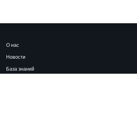
О нас
Новости
База знаний
Контакты
Связаться с нами
Горячая линия
Всё больше людей получают доступ к интернету и
открывают для себя его возможности. Тем важнее,
чтобы пользователи знали и отстаивали свои права.