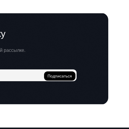
ку
й рассылке.