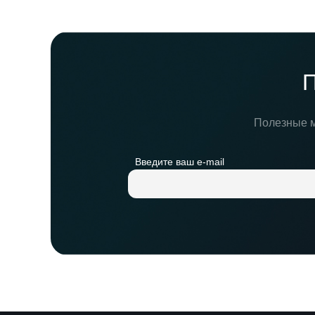
П
Полезные м
Введите ваш e-mail