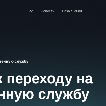
О нас
Новости
База знаний
твенную службу
к переходу на
енную службу