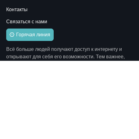
Контакты
Связаться с нами
Горячая линия
Всё больше людей получают доступ к интернету и
открывают для себя его возможности. Тем важнее,
чтобы пользователи знали и отстаивали свои права.
Права интернет-пользователей следуют из ключевых
принципов гражданского демократического общества,
которые заложены в международных и национальных
законах…
Как нас найти
125284, г. Москва, пр. Ленинградский, д. 27