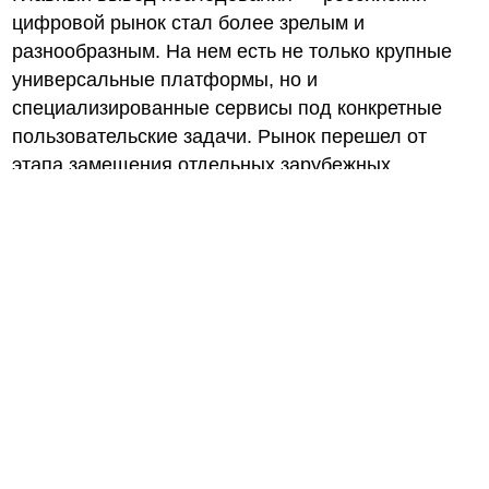
цифровой рынок стал более зрелым и
разнообразным. На нем есть не только крупные
универсальные платформы, но и
специализированные сервисы под конкретные
пользовательские задачи. Рынок перешел от
этапа замещения отдельных зарубежных
сервисов к формированию собственной
многоуровневой экосистемы. Социальные сети,
видеохостинги, блог-платформы, деловые сети,
лайфстайл-сервисы становятся не только частью
потребительского цифрового опыта, но и одним
из элементов цифрового суверенитета страны.
Скачать исследование в pdf
VK
Telegram
Odnoklassniki